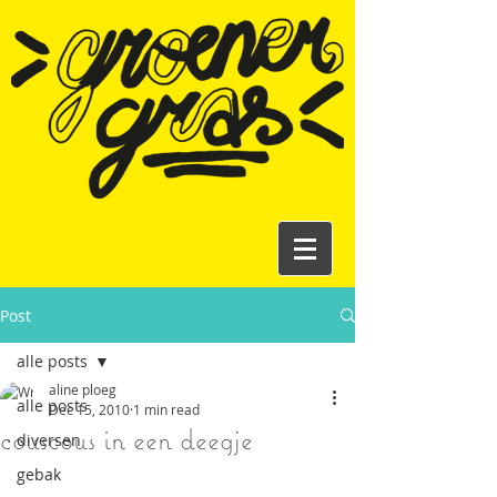
Post
alle posts
aline ploeg
alle posts
Dec 15, 2010
1 min read
couscous in een deegje
diversen
gebak