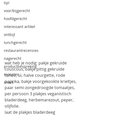
tip!
voor/bijgerecht
hoofdgerecht
interessant artikel
ontbijt
lunchgerecht
restaurantrecensies
nagerecht
wat heb je nodig: pakje gekruide 
productbespreking
couscous, bakje pittig gekruide 
recepten
tahoe, ui, halve courgette, rode 
paprika, bakje voorgekookte krieltjes, 
snack
paar semi-zongedroogde tomaatjes, 
per persoon 3 plakjes veganistisch 
bladerdeeg, herbemarezout, peper, 
olijfolie.
laat de plakjes bladerdeeg 