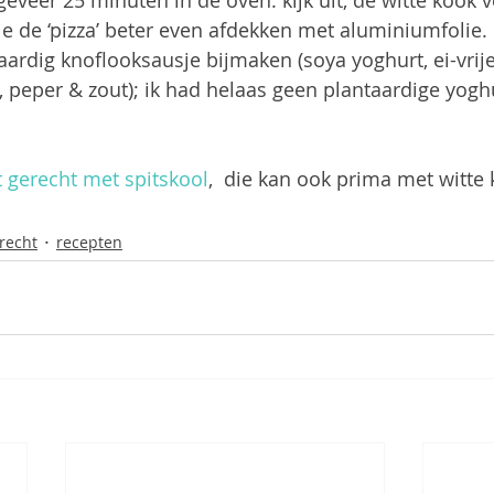
eveer 25 minuten in de oven. kijk uit, de witte kook v
e de ‘pizza’ beter even afdekken met aluminiumfolie.
taardig knoflooksausje bijmaken (soya yoghurt, ei-vrij
, peper & zout); ik had helaas geen plantaardige yoghur
t gerecht met spitskool
,  die kan ook prima met witte 
recht
recepten