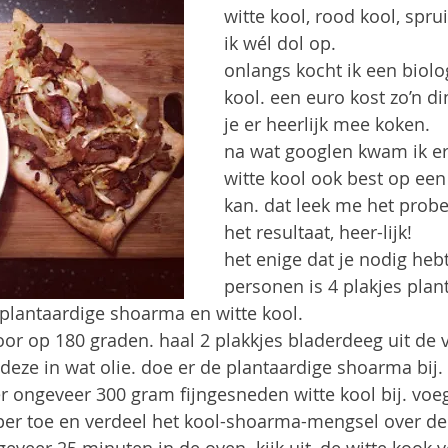
witte kool, rood kool, spru
ik wél dol op.
onlangs kocht ik een biolo
kool. een euro kost zo’n di
je er heerlijk mee koken.
na wat googlen kwam ik er
witte kool ook best op een 
kan. dat leek me het prob
het resultaat, heer-lijk!
het enige dat je nodig hebt
personen is 4 plakjes plan
 plantaardige shoarma en witte kool.
r op 180 graden. haal 2 plakkjes bladerdeeg uit de vr
 deze in wat olie. doe er de plantaardige shoarma bij.
r ongeveer 300 gram fijngesneden witte kool bij. voe
per toe en verdeel het kool-shoarma-mengsel over de 