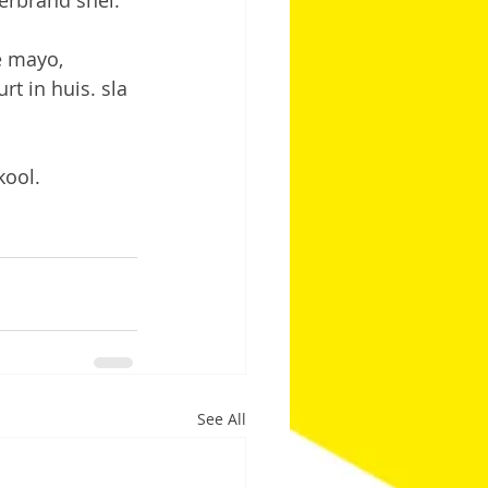
erbrand snel. 
e mayo, 
t in huis. sla 
kool.
See All