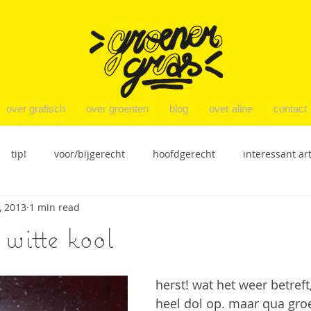
over grafisch
over groenten
blog
over aline
contact
tip!
voor/bijgerecht
hoofdgerecht
interessant art
, 2013
1 min read
ensies
nagerecht
productbespreking
recepten
 witte kool
herst! wat het weer betreft,
heel dol op. maar qua gro