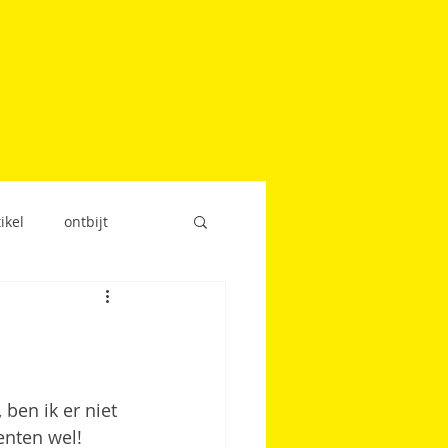
ikel
ontbijt
snack
 ben ik er niet 
enten wel! 