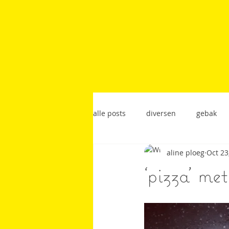
alle posts
diversen
gebak
aline ploeg
Oct 23
lunchgerecht
restaurantrec
‘pizza’ met