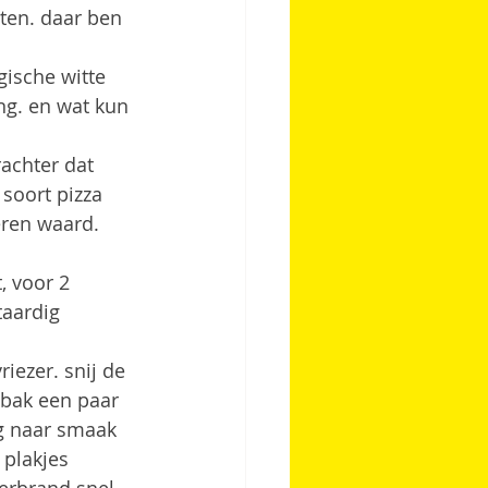
iten. daar ben 
gische witte 
ng. en wat kun 
achter dat 
soort pizza 
eren waard. 
, voor 2 
taardig 
iezer. snij de 
 bak een paar 
g naar smaak 
plakjes 