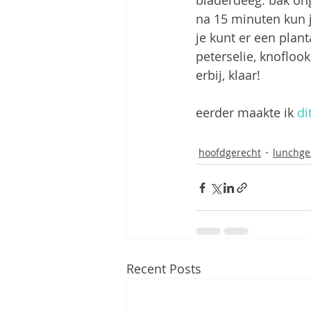
bladerdeeg. bak ong
na 15 minuten kun j
je kunt er een plan
peterselie, knoflook
erbij, klaar!
eerder maakte ik 
di
hoofdgerecht
lunchge
Recent Posts