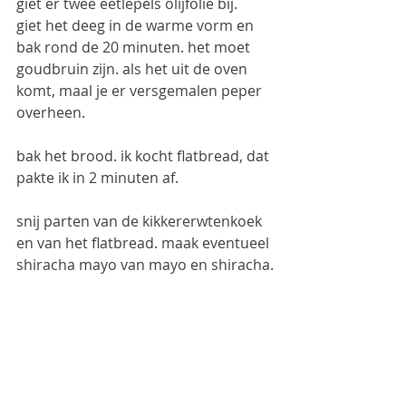
giet er twee eetlepels olijfolie bij. 
giet het deeg in de warme vorm en 
bak rond de 20 minuten. het moet 
goudbruin zijn. als het uit de oven 
komt, maal je er versgemalen peper 
overheen.
bak het brood. ik kocht flatbread, dat 
pakte ik in 2 minuten af.
snij parten van de kikkererwtenkoek 
en van het flatbread. maak eventueel 
shiracha mayo van mayo en shiracha.
doe de kikkererwtenkoek, de 
gemarineerde gegrilde aubergine en 
de mayo tussen het fladbread.
deze smaak, du meine gute! 