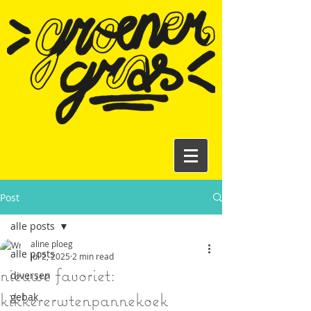
Post
alle posts
aline ploeg
alle posts
Jul 2, 2025
2 min read
nieuwe favoriet:
diversen
kikkererwtenpannekoek
gebak