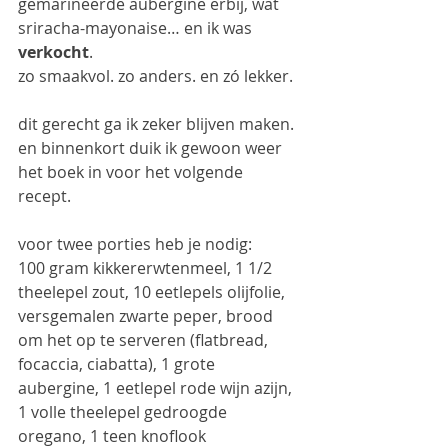
gemarineerde aubergine erbij, wat 
sriracha-mayonaise… en ik was 
verkocht
.
zo smaakvol. zo anders. en zó lekker.
dit gerecht ga ik zeker blijven maken. 
en binnenkort duik ik gewoon weer 
het boek in voor het volgende 
recept. 
voor twee porties heb je nodig:
100 gram kikkererwtenmeel, 1 1/2 
theelepel zout, 10 eetlepels olijfolie, 
versgemalen zwarte peper, brood 
om het op te serveren (flatbread, 
focaccia, ciabatta), 1 grote 
aubergine, 1 eetlepel rode wijn azijn, 
1 volle theelepel gedroogde 
oregano, 1 teen knoflook