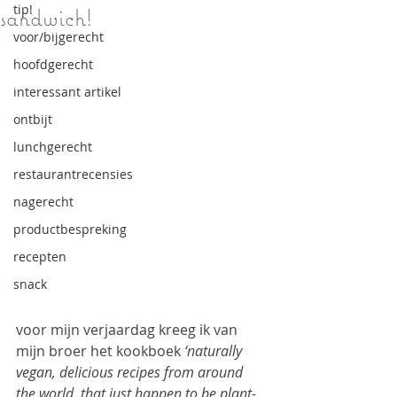
tip!
sandwich!
voor/bijgerecht
hoofdgerecht
interessant artikel
ontbijt
lunchgerecht
restaurantrecensies
nagerecht
productbespreking
recepten
snack
voor mijn verjaardag kreeg ik van 
mijn broer het kookboek 
‘naturally 
vegan, delicious recipes from around 
the world, that just happen to be plant-