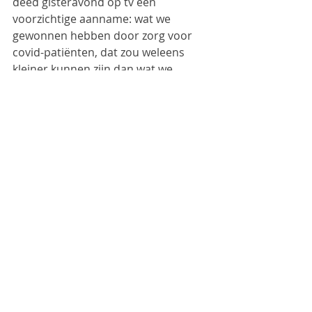
deed gisteravond op tv een 
voorzichtige aanname: wat we 
gewonnen hebben door zorg voor 
covid-patiënten, dat zou weleens 
kleiner kunnen zijn dan wat we 
verloren hebben door uitstel van 
non-covid zorg’. dat is een niet mis te 
verstane uitspraak.
ik hoop dat we naast deze 
symptomatische oplossing om de 
IC’s niet weer te overbelasten, de 
oorzaak gaan aanpakken. ik ben er 
bang voor. vind het namelijk 
typerend voor onze maatschappij. 
als je depressief bent, slik je anti-
depressiva. ADHD? pillen! heb je een 
hart- en vaatprobleem? houd maar 
fijn onder controle met wat pillen. ik 