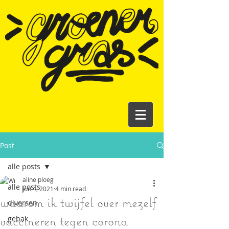
Post
alle posts
aline ploeg
alle posts
Jun 4, 2021
4 min read
waarom ik twijfel over mezelf
diversen
vaccineren tegen corona
gebak