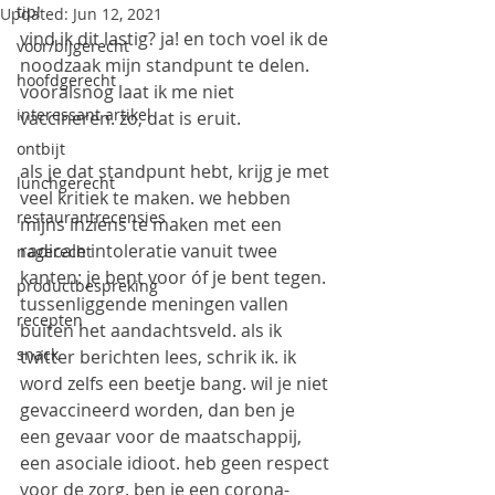
tip!
Updated:
Jun 12, 2021
vind ik dit lastig? ja! en toch voel ik de 
voor/bijgerecht
noodzaak mijn standpunt te delen.
hoofdgerecht
vooralsnog laat ik me niet 
interessant artikel
vaccineren. zo, dat is eruit.
ontbijt
als je dat standpunt hebt, krijg je met 
lunchgerecht
veel kritiek te maken. we hebben 
restaurantrecensies
mijns inziens te maken met een 
radicale intoleratie vanuit twee 
nagerecht
kanten: je bent voor óf je bent tegen. 
productbespreking
tussenliggende meningen vallen 
recepten
buiten het aandachtsveld. als ik 
snack
twitter berichten lees, schrik ik. ik 
word zelfs een beetje bang. wil je niet 
gevaccineerd worden, dan ben je 
een gevaar voor de maatschappij, 
een asociale idioot. heb geen respect 
voor de zorg. ben je een corona-