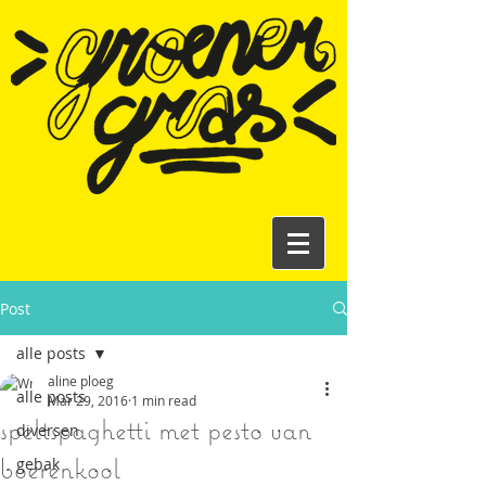
Post
alle posts
aline ploeg
alle posts
Mar 29, 2016
1 min read
speltspaghetti met pesto van
diversen
boerenkool
gebak