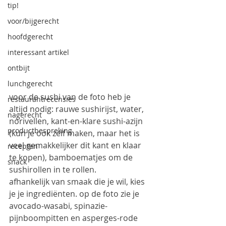
tip!
voor/bijgerecht
hoofdgerecht
interessant artikel
ontbijt
lunchgerecht
voor de sushi van de foto heb je 
restaurantrecensies
altijd nodig: rauwe sushirijst, water, 
nagerecht
norivellen, kant-en-klare sushi-azijn 
productbespreking
(kun je ook zelf maken, maar het is 
veel gemakkelijker dit kant en klaar 
recepten
te kopen), bamboematjes om de 
snack
sushirollen in te rollen.
afhankelijk van smaak die je wil, kies 
je je ingrediënten. op de foto zie je 
avocado-wasabi, spinazie-
pijnboompitten en asperges-rode 