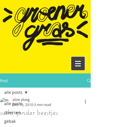
Post
alle posts
aline ploeg
alle posts
Dec 15, 2010
3 min read
sushi zonder beestjes
diversen
gebak