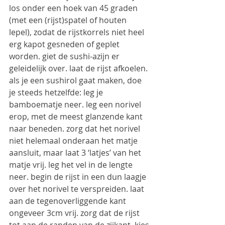
los onder een hoek van 45 graden 
(met een (rijst)spatel of houten 
lepel), zodat de rijstkorrels niet heel 
erg kapot gesneden of geplet 
worden. giet de sushi-azijn er 
geleidelijk over. laat de rijst afkoelen.
als je een sushirol gaat maken, doe 
je steeds hetzelfde: leg je 
bamboematje neer. leg een norivel 
erop, met de meest glanzende kant 
naar beneden. zorg dat het norivel 
niet helemaal onderaan het matje 
aansluit, maar laat 3 ‘latjes’ van het 
matje vrij. leg het vel in de lengte 
neer. begin de rijst in een dun laagje 
over het norivel te verspreiden. laat 
aan de tegenoverliggende kant 
ongeveer 3cm vrij. zorg dat de rijst 
tot aan de randen van de zijkant. kies 