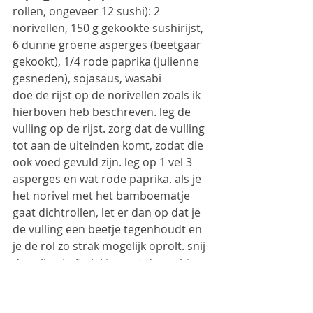
rollen, ongeveer 12 sushi): 2 
norivellen, 150 g gekookte sushirijst, 
6 dunne groene asperges (beetgaar 
gekookt), 1/4 rode paprika (julienne 
gesneden), sojasaus, wasabi
doe de rijst op de norivellen zoals ik 
hierboven heb beschreven. leg de 
vulling op de rijst. zorg dat de vulling 
tot aan de uiteinden komt, zodat die 
ook voed gevuld zijn. leg op 1 vel 3 
asperges en wat rode paprika. als je 
het norivel met het bamboematje 
gaat dichtrollen, let er dan op dat je 
de vulling een beetje tegenhoudt en 
je de rol zo strak mogelijk oprolt. snij 
de rollen in 6 plakjes. eet de sushi 
met een beetje wasabi en sojasaus.
lekker voor erbi
j (voor 2 personen): 
1 komkommer, 2 volle theelepels 