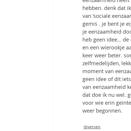
eenzaamheid heeft n
hebben. denk dat ik
van ‘sociale eenzaa
gemis . je bent je e
je eenzaamheid door
heb geen idee… de en
en een wierookje aa
keer weer beter. som
zelfmedelijden, lekk
moment van eenzaam
geen idee of dit iets
van eenzaamheid ken
dat doe ik nu wel. 
voor wie erin geinte
weer begonnen.
diversen