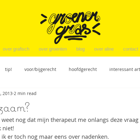
over grafisch
over groenten
blog
over aline
contact
tip!
voor/bijgerecht
hoofdgerecht
interessant art
, 2013
2 min read
ensies
nagerecht
productbespreking
recepten
nzaam?
k weet nog dat mijn therapeut me onlangs deze vraag s
 niet!
 ik er toch nog maar eens over nadenken.