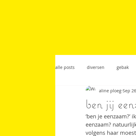
alle posts
diversen
gebak
aline ploeg
Sep 26
lunchgerecht
restaurantrec
ben jij ee
‘ben je eenzaam?’ i
eenzaam? natuurlijk
volgens haar moest