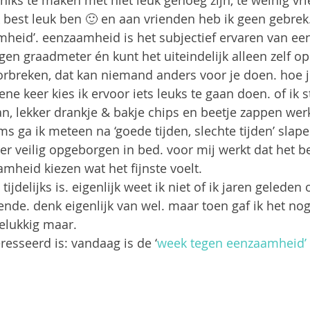
iks te maken met niet leuk genoeg zijn, te weinig vr
 best leuk ben 🙂 en aan vrienden heb ik geen gebrek.
mheid’. eenzaamheid is het subjectief ervaren van een
igen graadmeter én kunt het uiteindelijk alleen zelf o
breken, dat kan niemand anders voor je doen. hoe je
e keer kies ik ervoor iets leuks te gaan doen. of ik s
n, lekker drankje & bakje chips en beetje zappen wer
s ga ik meteen na ‘goede tijden, slechte tijden’ slape
er veilig opgeborgen in bed. voor mij werkt dat het be
heid kiezen wat het fijnste voelt.
 tijdelijks is. eigenlijk weet ik niet of ik jaren geleden
de. denk eigenlijk van wel. maar toen gaf ik het nog
gelukkig maar.
resseerd is: vandaag is de ‘
week tegen eenzaamheid’