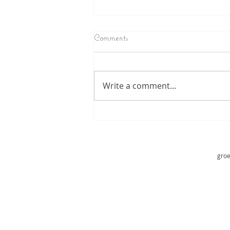
Comments
Write a comment...
nieuwe favoriet:
kikkererwtenpannekoek sandwich!
groe