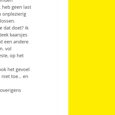
ienden 
 heb geen last 
 onplezierig 
plossen.
 dat doet? ik 
teek kaarsjes 
kt een andere 
n. vol 
ste, op het 
 ook het gevoel 
 niet toe… en 
 overigens 