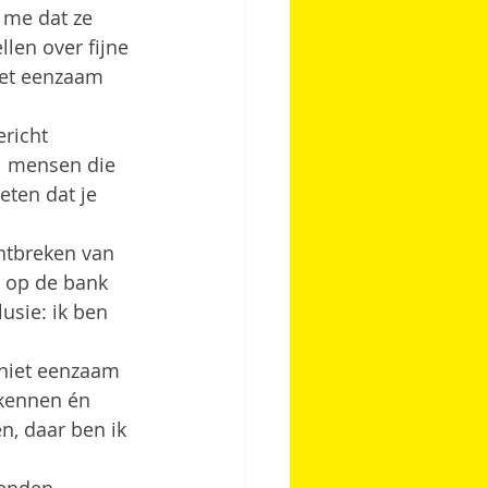
 me dat ze 
len over fijne 
iet eenzaam 
richt 
l mensen die 
eten dat je 
ntbreken van 
s op de bank 
usie: ik ben 
e niet eenzaam 
rkennen én 
, daar ben ik 