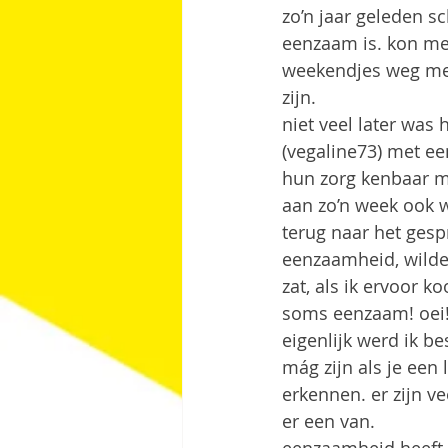
zo’n jaar geleden s
eenzaam is. kon me e
weekendjes weg met
zijn.
niet veel later was 
(vegaline73) met ee
hun zorg kenbaar ma
aan zo’n week ook 
terug naar het gesp
eenzaamheid, wilde 
zat, als ik ervoor k
soms eenzaam! oei
eigenlijk werd ik be
mág zijn als je een 
erkennen. er zijn 
er een van.