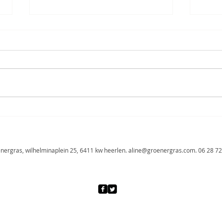
waarom ik twijfel over mezelf
vaccineren tegen corona
vind ik dit lastig? ja! en toch voel
ik de noodzaak mijn standpunt
te delen. vooralsnog laat ik me
niet vaccineren. zo, dat is eruit.
als...
curry
mag o
nergras, wilhelminaplein 25, 6411 kw heerlen.
aline@groenergras.com
. 06 28 72