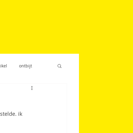
ikel
ontbijt
snack
telde. ik 