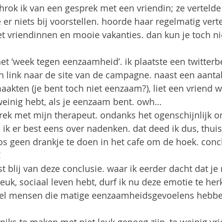
chrok ik van een gesprek met een vriendin; ze vertelde
r niets bij voorstellen. hoorde haar regelmatig vertel
 vriendinnen en mooie vakanties. dan kun je toch n
het ‘week tegen eenzaamheid’. ik plaatste een twitterbe
n link naar de site van de campagne. naast een aanta
akten (je bent toch niet eenzaam?), liet een vriend w
weinig hebt, als je eenzaam bent. owh…
rek met mijn therapeut. ondanks het ogenschijnlijk o
ik er best eens over nadenken. dat deed ik dus, thui
oos geen drankje te doen in het cafe om de hoek. concl
!
st blij van deze conclusie. waar ik eerder dacht dat j
leuk, sociaal leven hebt, durf ik nu deze emotie te he
veel mensen die matige eenzaamheidsgevoelens hebben