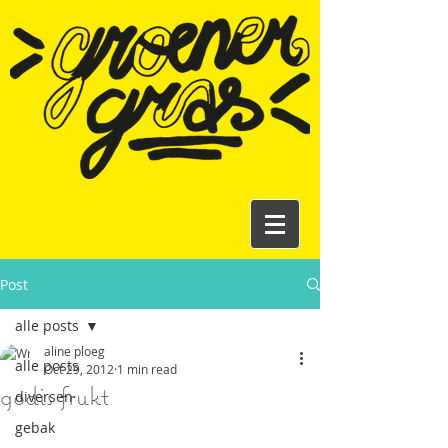
Post
alle posts
aline ploeg
alle posts
Oct 29, 2012
1 min read
godis frukt
diversen
gebak