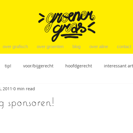
over grafisch
over groenten
blog
over aline
contact
tip!
voor/bijgerecht
hoofdgerecht
interessant art
, 2011
0 min read
ensies
nagerecht
productbespreking
recepten
g sponsoren!