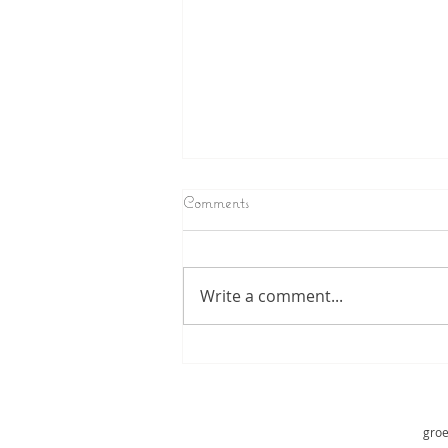
Comments
Write a comment...
nieuwe favoriet:
kikkererwtenpannekoek sandwich!
groe