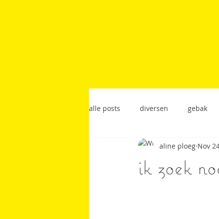
alle posts
diversen
gebak
aline ploeg
Nov 24
lunchgerecht
restaurantrec
ik zoek no