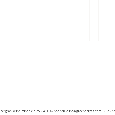
waarom ik twijfel over mezelf
vaccineren tegen corona
vind ik dit lastig? ja! en toch voel
ik de noodzaak mijn standpunt
te delen. vooralsnog laat ik me
niet vaccineren. zo, dat is eruit.
als...
curry
mag o
nergras, wilhelminaplein 25, 6411 kw heerlen.
aline@groenergras.com
. 06 28 72