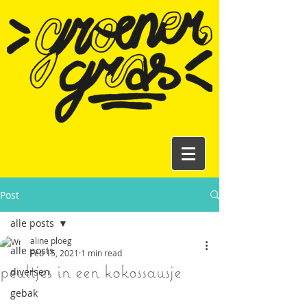
Post
alle posts
aline ploeg
alle posts
Feb 15, 2021
1 min read
peultjes in een kokossausje
diversen
gebak