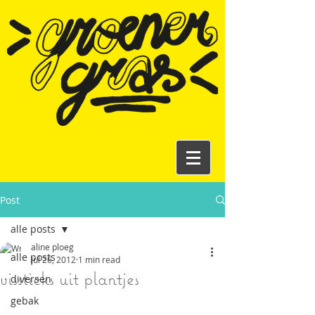
Post
alle posts
aline ploeg
alle posts
Jul 26, 2012
1 min read
vissticks uit plantjes
diversen
gebak